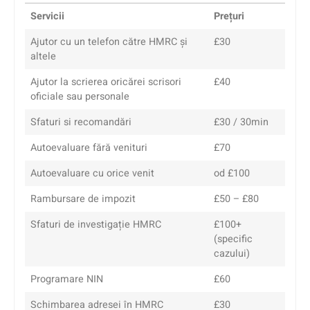
Servicii
Prețuri
Ajutor cu un telefon către HMRC și
£30
altele
Ajutor la scrierea oricărei scrisori
£40
oficiale sau personale
Sfaturi si recomandări
£30 / 30min
Autoevaluare fără venituri
£70
Autoevaluare cu orice venit
od £100
Rambursare de impozit
£50 – £80
Sfaturi de investigație HMRC
£100+
(specific
cazului)
Programare NIN
£60
Schimbarea adresei în HMRC
£30