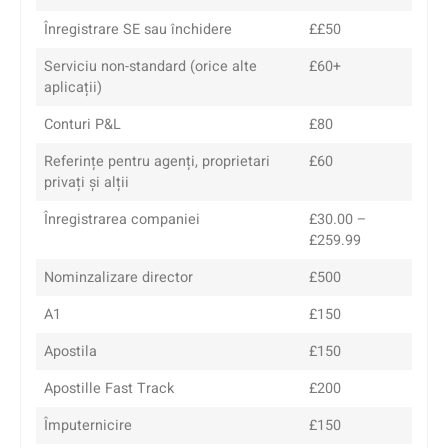
Înregistrare SE sau închidere
££50
Serviciu non-standard (orice alte
£60+
aplicații)
Conturi P&L
£80
Referințe pentru agenți, proprietari
£60
privați și alții
Înregistrarea companiei
£30.00 –
£259.99
Nominzalizare director
£500
A1
£150
Apostila
£150
Apostille Fast Track
£200
Împuternicire
£150